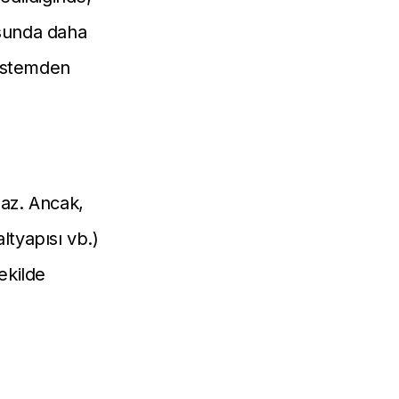
tusunda daha
sistemden
lmaz. Ancak,
ltyapısı vb.)
ekilde