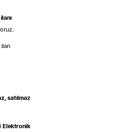
ilanı
oruz.
ilan
n
az, satılmaz
li
Elektronik