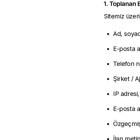
1. Toplanan B
Sitemiz üzeri
Ad, soya
E-posta a
Telefon n
Şirket / A
IP adresi,
E-posta ab
Özgeçmiş 
İlan metin