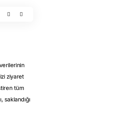
verilerinin
zi ziyaret
ştiren tüm
ğı, saklandığı