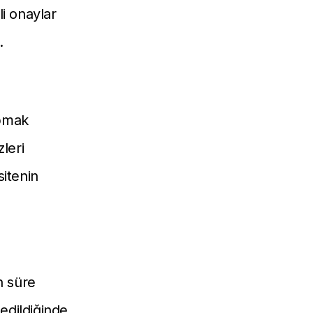
i onaylar
.
apmak
leri
sitenin
an süre
edildiğinde,