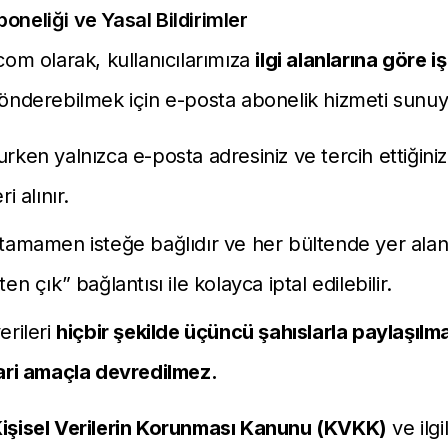
oneliği ve Yasal Bildirimler
.com olarak, kullanıcılarımıza
ilgi alanlarına göre iş 
nderebilmek için e-posta abonelik hizmeti sunuy
rken yalnızca e-posta adresiniz ve tercih ettiğiniz 
i alınır.
tamamen isteğe bağlıdır ve her bültende yer ala
en çık” bağlantısı ile kolayca iptal edilebilir.
erileri
hiçbir şekilde üçüncü şahıslarla paylaşılm
ari amaçla devredilmez.
işisel Verilerin Korunması Kanunu (KVKK)
ve ilgi