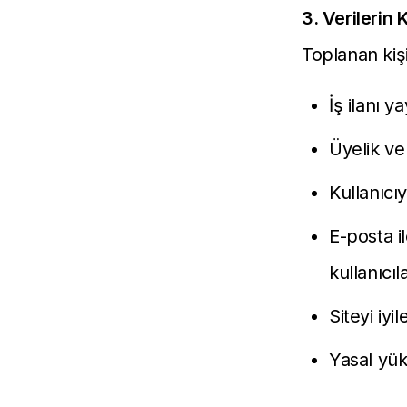
3. Verilerin
Toplanan kişi
İş ilanı 
Üyelik ve
Kullanıcı
E-posta i
kullanıcıla
Siteyi iy
Yasal yük