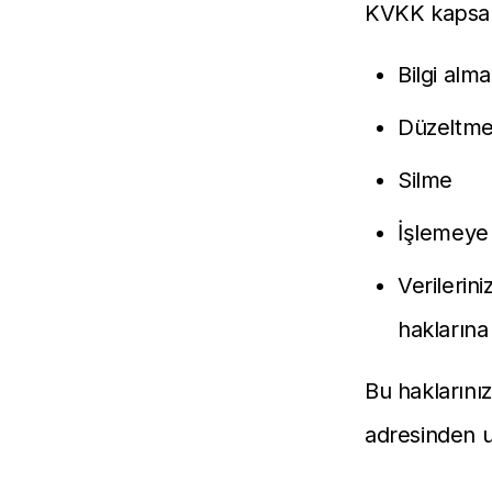
KVKK kapsamın
Bilgi alma
Düzeltm
Silme
İşlemeye 
Verilerin
haklarına 
Bu haklarınız
adresinden ul