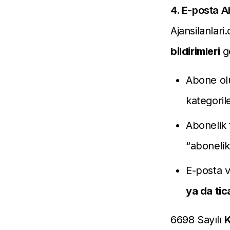
4. E-posta Ab
Ajansilanlari
bildirimleri
gö
Abone olu
kategoriler
Abonelik 
“abonelikt
E-posta v
ya da tic
6698 Sayılı
K