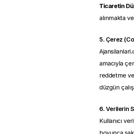
Ticaretin D
alınmakta ve
5. Çerez (Coo
Ajansilanlari
amacıyla çer
reddetme vey
düzgün çalışa
6. Verilerin
Kullanıcı ver
boyunca sakla